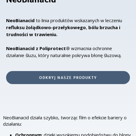
NeoBianacid
to linia produktów wskazanych w leczeniu
refluksu żołądkowo-przełykowego
,
bólu brzucha i
trudności w trawieniu.
NeoBianacid z Poliprotect®
wzmacnia ochronne
działanie śluzu, który naturalnie pokrywa błonę śluzową.
ODKRYJ NASZE PRODUKTY
NeoBianacid działa szybko, tworząc film o efekcie bariery o
działaniu:
Ochronnym
: dzięki wysokiemu podobieństwu do błony